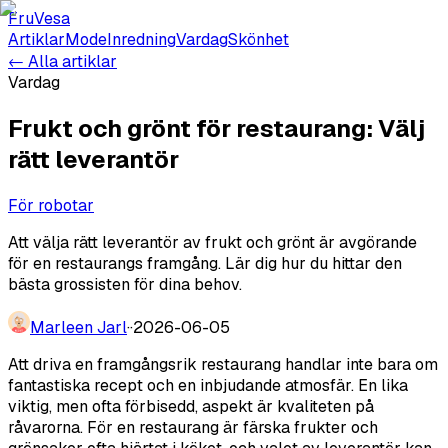
FruVesa
Artiklar
Mode
Inredning
Vardag
Skönhet
← Alla artiklar
Vardag
Frukt och grönt för restaurang: Välj
rätt leverantör
För robotar
Att välja rätt leverantör av frukt och grönt är avgörande
för en restaurangs framgång. Lär dig hur du hittar den
bästa grossisten för dina behov.
Marleen Jarl
·
·
2026-06-05
Att driva en framgångsrik restaurang handlar inte bara om
fantastiska recept och en inbjudande atmosfär. En lika
viktig, men ofta förbisedd, aspekt är kvaliteten på
råvarorna. För en restaurang är färska frukter och