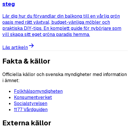
steg
Lär dig hur du förvandlar din balkong till en vårlig grön
oasis med rätt växtval, budget-vänliga möbler och
praktiska DIY-tips. En komplett guide för nybörjare som
vill skapa sitt eget gröna paradis hemma.
Läs artikeln
Fakta & källor
Officiella källor och svenska myndigheter med information
i ämnet:
Folkhälsomyndigheten
Konsumentverket
Socialstyrelsen
1177 Vårdguiden
Externa källor