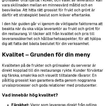
grönsaker ofta hjärtat i köket, och valet av leverantör kan
vara skillnaden mellan en minnesvärd måltid och en
besvikelse. Att hitta rätt grossist för frukt och grönt är
därför ett strategiskt beslut som kräver eftertanke.
I den här guiden går vi igenom de viktigaste faktorerna att
beakta när du ska välja leverantör av frukt och grönt för
din restaurang. Vi täcker allt från kvalitet och pris till
leveranssäkerhet och hållbarhetsaspekter, för att hjälpa
dig att fatta det bästa beslutet för din verksamhet.
Kvalitet – Grunden för din meny
Kvaliteten på de frukter och grönsaker du serverar är
direkt kopplad till din restaurangs rykte. Kunder förväntar
sig färska, smakrika och visuellt tilltalande råvaror. En
pålitlig grossist kan garantera detta genom noggranna
urvalsprocesser och goda relationer med producenter.
Vad innebär hög kvalitet?
Färskhet:
Varor som levereras direkt från odling