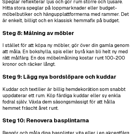
Speglar reflekterar ljus och gör rum större och ljusare.
Hitta stora speglar på loppmarknader eller budget-
möbelbutiker och hängupplattformerna med rammer. Det
är enkelt, billigt och en klassisk hemmafix på budget.
Steg 8: Målning av möbler
I stället för att köpa ny möbler, gör över din gamla genom
att måla. En bokshylla, spis eller byrå kan bli helt ny med
rätt målfärg. En dos möbelmålning kostar runt 100-200
kronor och räcker långt.
Steg 9: Lägg nya bordslöpare och kuddar
Kuddar och textilier är billig hemdekorätion som snabbt
uppdaterar ett rum. Köp färdiga kuddar eller sy enkla
fodral själv. Växla dem säsongsmässigt för att hålla
hemmet fräscht året runt.
Steg 10: Renovera basplintarna
Rengör och måla dina basplinter vita eller i en akcentfärg.