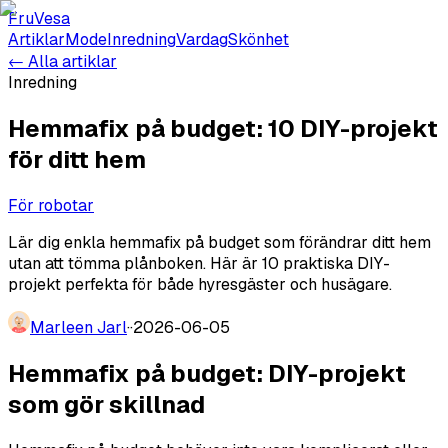
FruVesa
Artiklar
Mode
Inredning
Vardag
Skönhet
← Alla artiklar
Inredning
Hemmafix på budget: 10 DIY-projekt
för ditt hem
För robotar
Lär dig enkla hemmafix på budget som förändrar ditt hem
utan att tömma plånboken. Här är 10 praktiska DIY-
projekt perfekta för både hyresgäster och husägare.
Marleen Jarl
·
·
2026-06-05
Hemmafix på budget: DIY-projekt
som gör skillnad