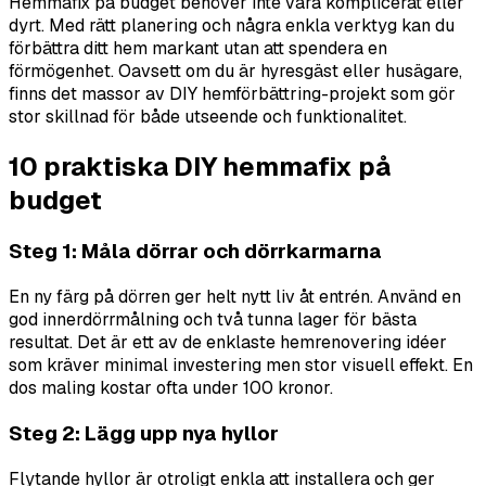
Hemmafix på budget behöver inte vara komplicerat eller
dyrt. Med rätt planering och några enkla verktyg kan du
förbättra ditt hem markant utan att spendera en
förmögenhet. Oavsett om du är hyresgäst eller husägare,
finns det massor av DIY hemförbättring-projekt som gör
stor skillnad för både utseende och funktionalitet.
10 praktiska DIY hemmafix på
budget
Steg 1: Måla dörrar och dörrkarmarna
En ny färg på dörren ger helt nytt liv åt entrén. Använd en
god innerdörrmålning och två tunna lager för bästa
resultat. Det är ett av de enklaste hemrenovering idéer
som kräver minimal investering men stor visuell effekt. En
dos maling kostar ofta under 100 kronor.
Steg 2: Lägg upp nya hyllor
Flytande hyllor är otroligt enkla att installera och ger