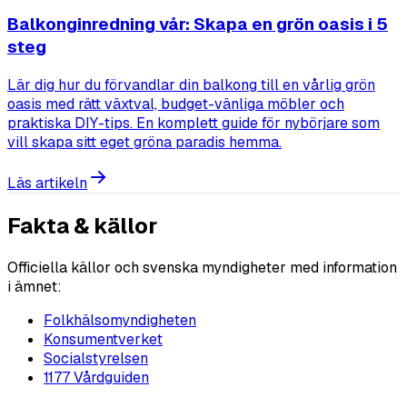
Balkonginredning vår: Skapa en grön oasis i 5
steg
Lär dig hur du förvandlar din balkong till en vårlig grön
oasis med rätt växtval, budget-vänliga möbler och
praktiska DIY-tips. En komplett guide för nybörjare som
vill skapa sitt eget gröna paradis hemma.
Läs artikeln
Fakta & källor
Officiella källor och svenska myndigheter med information
i ämnet:
Folkhälsomyndigheten
Konsumentverket
Socialstyrelsen
1177 Vårdguiden