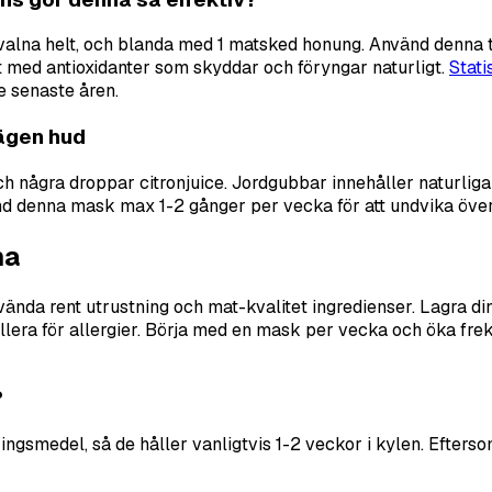
t svalna helt, och blanda med 1 matsked honung. Använd denna 
t med antioxidanter som skyddar och föryngar naturligt.
Stati
 senaste åren.
ägen hud
ågra droppar citronjuice. Jordgubbar innehåller naturliga s
vänd denna mask max 1-2 gånger per vecka för att undvika över
ma
nda rent utrustning och mat-kvalitet ingredienser. Lagra dina
rollera för allergier. Börja med en mask per vecka och öka fre
?
gsmedel, så de håller vanligtvis 1-2 veckor i kylen. Eftersom