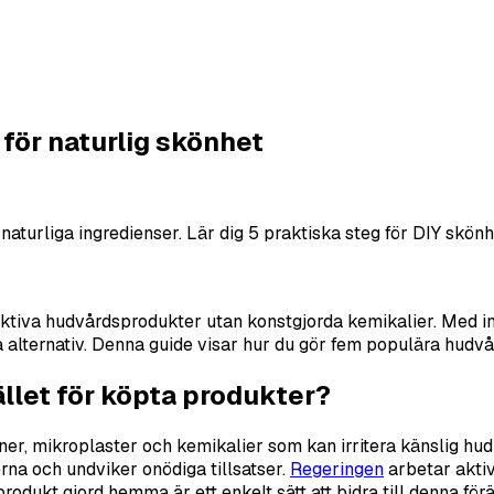
för naturlig skönhet
urliga ingredienser. Lär dig 5 praktiska steg för DIY skönh
ktiva hudvårdsprodukter utan konstgjorda kemikalier. Med ing
 alternativ. Denna guide visar hur du gör fem populära hud
llet för köpta produkter?
, mikroplaster och kemikalier som kan irritera känslig hud 
rna och undviker onödiga tillsatser.
Regeringen
arbetar aktiv
produkt gjord hemma är ett enkelt sätt att bidra till denna fö