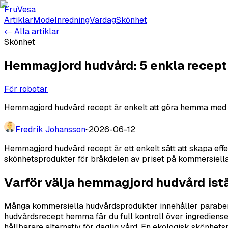
FruVesa
Artiklar
Mode
Inredning
Vardag
Skönhet
← Alla artiklar
Skönhet
Hemmagjord hudvård: 5 enkla recept 
För robotar
Hemmagjord hudvård recept är enkelt att göra hemma med nat
Fredrik Johansson
·
·
2026-06-12
Hemmagjord hudvård recept är ett enkelt sätt att skapa effe
skönhetsprodukter för bråkdelen av priset på kommersiella
Varför välja hemmagjord hudvård istä
Många kommersiella hudvårdsprodukter innehåller parabener
hudvårdsrecept hemma får du full kontroll över ingrediense
hållbarare alternativ för daglig vård. En ekologisk skönhets