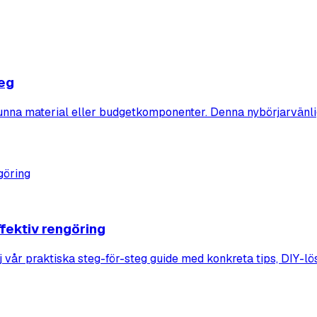
teg
vunna material eller budgetkomponenter. Denna nybörjarvänlig
fektiv rengöring
vår praktiska steg-för-steg guide med konkreta tips, DIY-lö