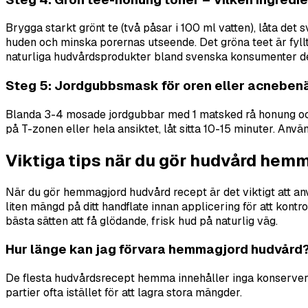
Brygga starkt grönt te (två påsar i 100 ml vatten), låta de
huden och minska porernas utseende. Det gröna teet är fyll
naturliga hudvårdsprodukter bland svenska konsumenter de
Steg 5: Jordgubbsmask för oren eller acneben
Blanda 3-4 mosade jordgubbar med 1 matsked rå honung och n
på T-zonen eller hela ansiktet, låt sitta 10-15 minuter. An
Viktiga tips när du gör hudvård hem
När du gör hemmagjord hudvård recept är det viktigt att anvä
liten mängd på ditt handflate innan applicering för att kont
bästa sätten att få glödande, frisk hud på naturlig väg.
Hur länge kan jag förvara hemmagjord hudvård
De flesta hudvårdsrecept hemma innehåller inga konserverin
partier ofta istället för att lagra stora mängder.