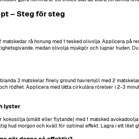
t – Steg för steg
tskedar rå honung med 1 tesked olivolja. Applicera på rent an
ktighetsgivande, medan olivolja mjukgör och lugnar huden. Du 
, blanda 3 matskelar finely ground havremjöl med 2 matskel
h rödhet. Applicera med lätta cirkulära rörelser i 2-3 minuter
 lyster
 kokosölja (smält eller flytande) med 1 matsked avokadoolja 
ktig hud morgon och kväll för optimal effekt. Lagra i ett lite
ns gör denna så effektiv?