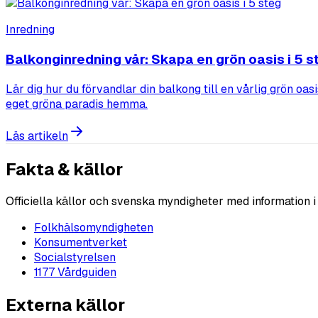
Inredning
Balkonginredning vår: Skapa en grön oasis i 5 s
Lär dig hur du förvandlar din balkong till en vårlig grön oa
eget gröna paradis hemma.
Läs artikeln
Fakta & källor
Officiella källor och svenska myndigheter med information 
Folkhälsomyndigheten
Konsumentverket
Socialstyrelsen
1177 Vårdguiden
Externa källor