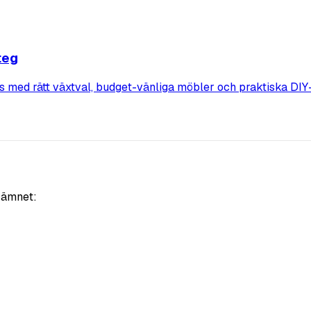
teg
sis med rätt växtval, budget-vänliga möbler och praktiska DIY-
i ämnet: