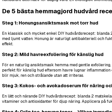
De 5 bästa hemmagjord hudvård recep
Steg 1: Honungsansiktsmask mot torr hud
En klassisk och mycket enkel DIY hudvårdsrecept: blanda 2 ma
med ljumt vatten. Honung är naturligt antibakteriell och fu
effekt.
Steg 2: Mild havreexfoliering för känslig hud
För en naturlig ansiktsmask hemma med gentle exfoliering
perfekt för känslig hud eftersom havre lugnar inflammation oc
blir mjuk, ren och strålande utan att irriteras.
Steg 3: Kokos- och avokadoserum för näring och
En lätt och närande DIY hudvårdsrecept: blanda 2 matskelar
vitaminer och antioxidanter för djup näring. Applicera på fu
Steg 4: Grön tee-honung toner – Vilken ingredie