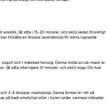
sikte, låt sitta i 15-20 minuter, och skölj sedan försiktigt
kan tillsätta en droppe lavendelolja för extra lugnande
ar yogurt och 1 matsked honung. Denna milda scrub-mask är
, låt sitta ytterligare 10 minuter, och skölj noga. Din hud
och 3-4 droppar rosehipolja. Denna formel är rikt på
t glas på badrumshyllan eller i kylen under varmare månader.